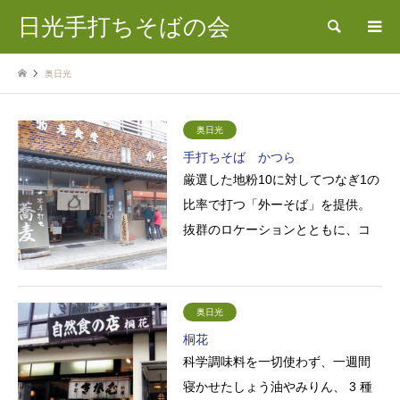
日光手打ちそばの会
検索
奥日光
奥日光
手打ちそば かつら
厳選した地粉10に対してつなぎ1の
比率で打つ「外ーそば」を提供。
抜群のロケーションとともに、コ
シあり、のど越しよし、風味豊か
なそばを目当てに遠方からの…
奥日光
桐花
科学調味料を一切使わず、一週間
寝かせたしょう油やみりん、 3 種