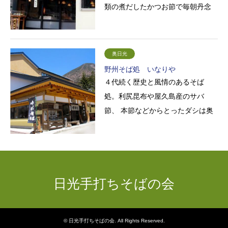
類の煮だしたかつお節で毎朝丹念
に仕込まれるつゆは、身体に優し
く味わい豊か。麦入りご飯な…
奥日光
野州そば処 いなりや
４代続く歴史と風情のあるそば
処。利尻昆布や屋久島産のサバ
節、 本節などからとったダシは奥
深い味わいで、 鹿沼産そば粉でつ
くる手打ちそばとの絶妙な相性…
日光手打ちそばの会
©
日光手打ちそばの会
. All Rights Reserved.