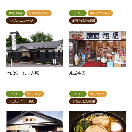
鬼怒川温泉
自然の中のお店
日光
通し営業のお店
うどんメニューあり
日光産そば粉使用
そば処 むつみ庵
旭屋本店
日光
街中のお店
日光
街中のお店
うどんメニューあり
日光産そば粉使用