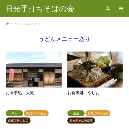
日光手打ちそばの会
検索
うどんメニューあり
うどんメニューあり
お食事処 大滝
お食事処 やしお
栗山
自然の中のお店
栗山
自然の中のお店
自家製粉のお店
日光産そば粉使用