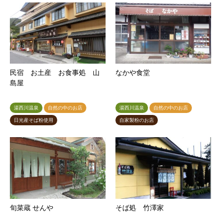
民宿 お土産 お食事処 山
なかや食堂
島屋
湯西川温泉
自然の中のお店
湯西川温泉
自然の中のお店
日光産そば粉使用
自家製粉のお店
旬菜蔵 せんや
そば処 竹澤家