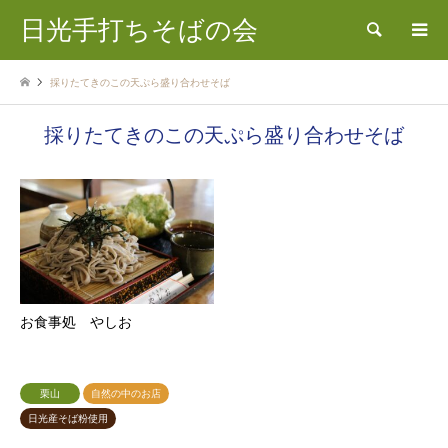
日光手打ちそばの会
検索
採りたてきのこの天ぷら盛り合わせそば
採りたてきのこの天ぷら盛り合わせそば
お食事処 やしお
栗山
自然の中のお店
日光産そば粉使用