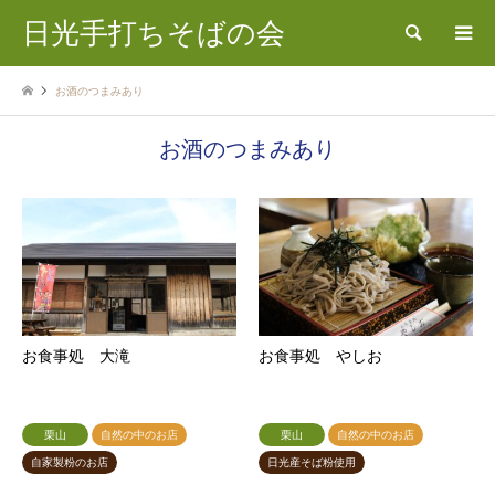
日光手打ちそばの会
検索
お酒のつまみあり
お酒のつまみあり
お食事処 大滝
お食事処 やしお
栗山
自然の中のお店
栗山
自然の中のお店
自家製粉のお店
日光産そば粉使用