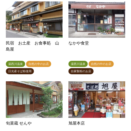
民宿 お土産 お食事処 山
なかや食堂
島屋
湯西川温泉
自然の中のお店
湯西川温泉
自然の中のお店
日光産そば粉使用
自家製粉のお店
旬菜蔵 せんや
旭屋本店