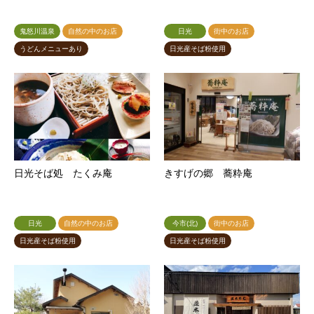
鬼怒川温泉
自然の中のお店
日光
街中のお店
うどんメニューあり
日光産そば粉使用
日光そば処 たくみ庵
きすげの郷 蕎粋庵
日光
自然の中のお店
今市(北)
街中のお店
日光産そば粉使用
日光産そば粉使用