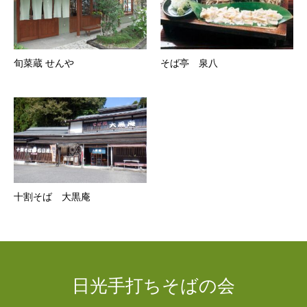
旬菜蔵 せんや
そば亭 泉八
十割そば 大黒庵
日光手打ちそばの会