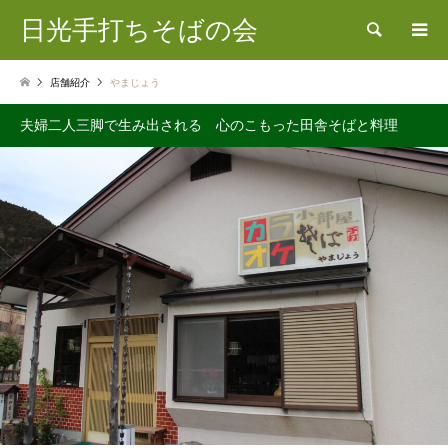
日光手打ちそばの会
検索
店舗紹介
やまじょう
夫婦二人三脚で生み出される 心のこもった田舎そばと料理