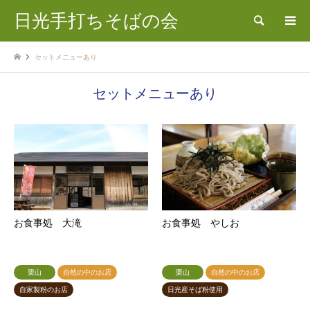
日光手打ちそばの会
検索
セットメニューあり
セットメニューあり
お食事処 大滝
お食事処 やしお
栗山
自然の中のお店
栗山
自然の中のお店
自家製粉のお店
日光産そば粉使用