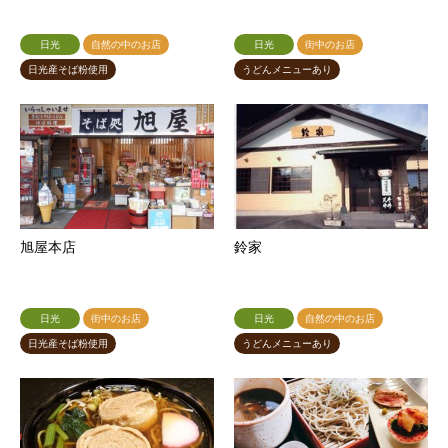
日光
自然の中のお店
日光
街中のお店
日光産そば粉使用
うどんメニューあり
旭屋本店
鈴家
日光
街中のお店
日光
自然の中のお店
日光産そば粉使用
うどんメニューあり