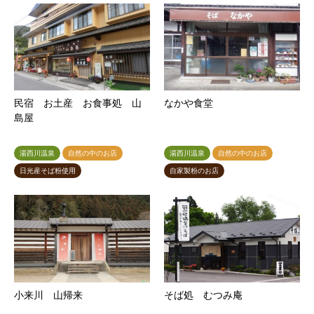
民宿 お土産 お食事処 山
なかや食堂
島屋
湯西川温泉
自然の中のお店
湯西川温泉
自然の中のお店
日光産そば粉使用
自家製粉のお店
小来川 山帰来
そば処 むつみ庵