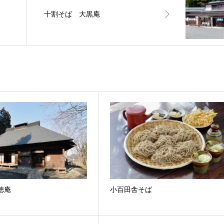
十割そば 大黒庵
徳庵
小百田舎そば