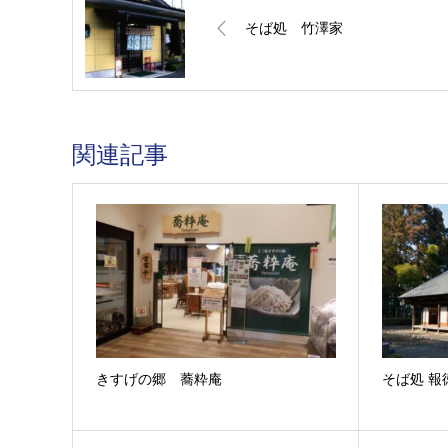
そば処 竹澤家
関連記事
きすげの郷 蕎粋庵
そば処 報