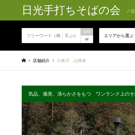
日光手打ちそばの会
／公
and
エリアから選ぶ
or
店舗紹介
小来川 山帰来
気品、傷美、清らかさをもつ ワンランク上のそ