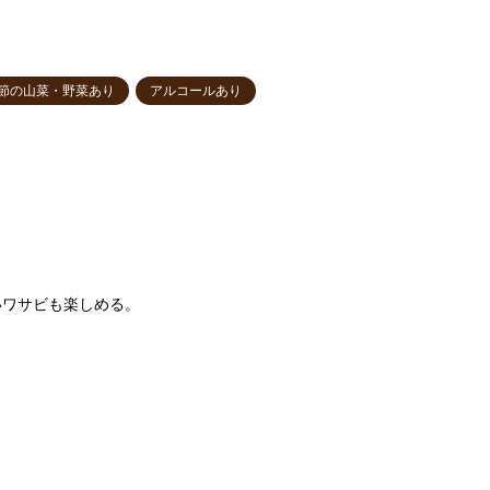
節の山菜・野菜あり
アルコールあり
。
いワサビも楽しめる。