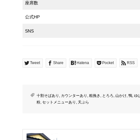
座席数
公式HP
SNS
Tweet
Share
Hatena
Pocket
RSS
十割そばあり
,
カウンターあり
,
粗挽き
,
とろろ
,
山かけ
,
鴨
,
ゆ
粉
,
セットメニューあり
,
天ぷら