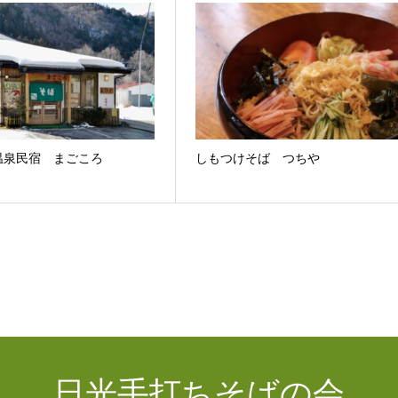
温泉民宿 まごころ
しもつけそば つちや
日光手打ちそばの会