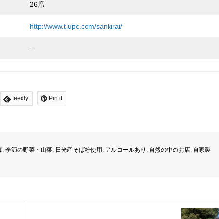
26席
http://www.t-upc.com/sankirai/
–
feedly
Pin it
ば
,
季節の野菜・山菜
,
日光産そば粉使用
,
アルコールあり
,
自然の中のお店
,
自家製