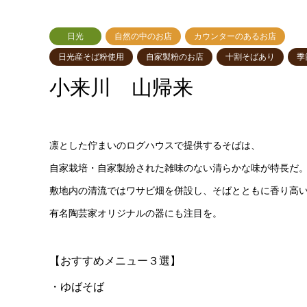
日光
自然の中のお店
カウンターのあるお店
日光産そば粉使用
自家製粉のお店
十割そばあり
季
小来川 山帰来
凛とした佇まいのログハウスで提供するそばは、
自家栽培・自家製紛された雑味のない清らかな味が特長だ
敷地内の清流ではワサビ畑を併設し、そばとともに香り高
有名陶芸家オリジナルの器にも注目を。
【おすすめメニュー３選】
・ゆばそば