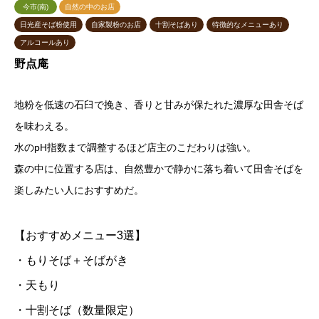
今市(南)
自然の中のお店
日光産そば粉使用
自家製粉のお店
十割そばあり
特徴的なメニューあり
アルコールあり
野点庵
地粉を低速の石臼で挽き、香りと甘みが保たれた濃厚な田舎そば
を味わえる。
水のpH指数まで調整するほど店主のこだわりは強い。
森の中に位置する店は、自然豊かで静かに落ち着いて田舎そばを
楽しみたい人におすすめだ。
【おすすめメニュー3選】
・もりそば＋そばがき
・天もり
・十割そば（数量限定）