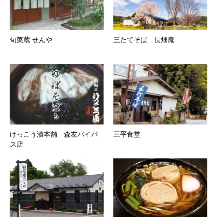
旬菜蔵 せんや
三たてそば 長畑庵
けっこう漬本舗 森友バイパ
三平食堂
ス店