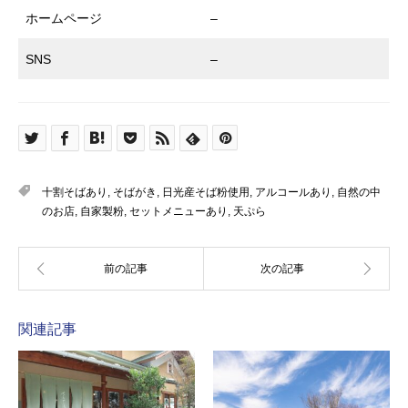
ホームページ
–
SNS
–
十割そばあり
,
そばがき
,
日光産そば粉使用
,
アルコールあり
,
自然の中
のお店
,
自家製粉
,
セットメニューあり
,
天ぷら
関連記事