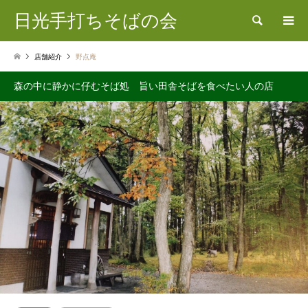
日光手打ちそばの会
検索
店舗紹介
野点庵
森の中に静かに仔むそば処 旨い田舎そばを食べたい人の店